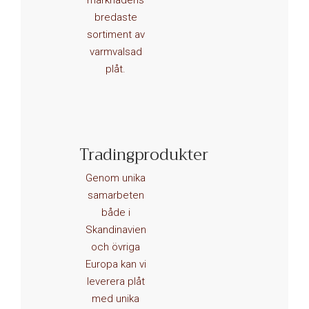
bredaste
sortiment av
varmvalsad
plåt.
Tradingprodukter
Vi
kan plåt
Genom unika
samarbeten
både i
Varmvalsade plåtprodukter
Skandinavien
och övriga
Europa kan vi
leverera plåt
med unika