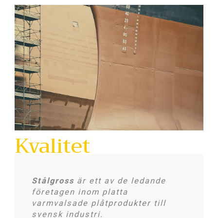
Kvalitet
är ett sätt
att tänka
Stålgross
är ett av de ledande
företagen inom platta
Vi håller hög servicenivå genom kunskap och brett
varmvalsade plåtprodukter till
kontaktnät.
svensk industri.