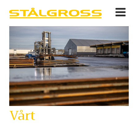
Vårt
lager...
...din styrka