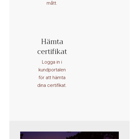
mått.
Hämta
certifikat
Vårt
lager ligger i
Logga in i
Mariestad
kundportalen
för att hämta
dina certifikat.
Här finns 6000 ton varmvalsad band- och grovplåt.