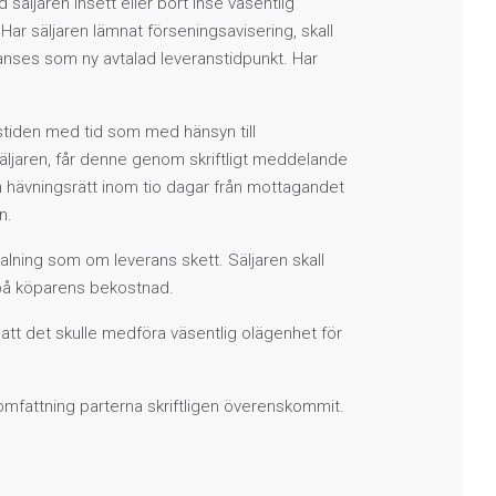
säljaren insett eller bort inse väsentlig
Har säljaren lämnat förseningsavisering, skall
 anses som ny avtalad leveranstidpunkt. Har
anstiden med tid som med hänsyn till
säljaren, får denne genom skriftligt meddelande
sin hävningsrätt inom tio dagar från mottagandet
n.
talning som om leverans skett. Säljaren skall
 på köparens bekostnad.
att det skulle medföra väsentlig olägenhet för
omfattning parterna skriftligen överenskommit.