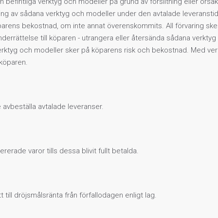
n befintliga verktyg och modeller på grund av förslitning eller orsaker
ing av sådana verktyg och modeller under den avtalade leveranstiden
parens bekostnad, om inte annat överenskommits. All förvaring sker 
g underrättelse till köparen - utrangera eller återsända sådana verkty
rktyg och modeller sker på köparens risk och bekostnad. Med verk
r köparen.
 avbeställa avtalade leveranser.
rerade varor tills dessa blivit fullt betalda.
tt till dröjsmålsränta från förfallodagen enligt lag.