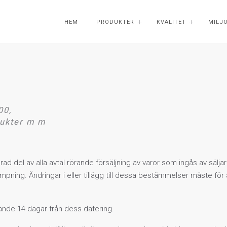
HEM
PRODUKTER
KVALITET
MILJ
00,
dukter m m
d del av alla avtal rörande försäljning av varor som ingås av sälja
lämpning. Ändringar i eller tillägg till dessa bestämmelser måste för a
dande 14 dagar från dess datering.