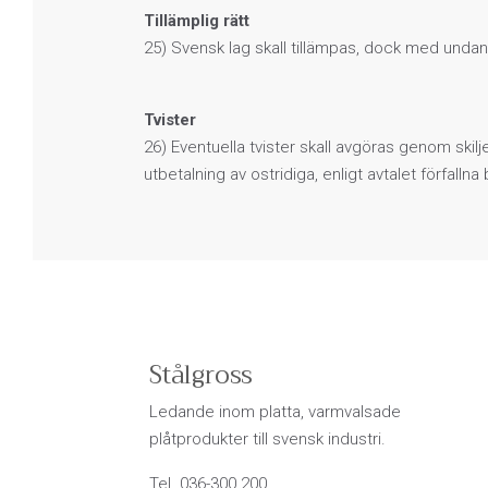
Tillämplig rätt
25) Svensk lag skall tillämpas, dock med undant
Tvister
26) Eventuella tvister skall avgöras genom skil
utbetalning av ostridiga, enligt avtalet förfall
Stålgross
Ledande inom platta, varmvalsade
plåtprodukter till svensk industri.
Tel. 036-300 200