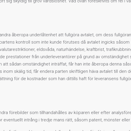
t sig skyldig till grov vårdslöshet. Vad ovan föreskrivits om fel i vara
ndra åberopa underlåtenhet att fullgöra avtalet, om dess fullgörande
partens kontroll som inte kunde förutses då avtalet ingicks såsom kr
 valutarestriktioner, eldsvåda, naturhändelse, kraftbrist, trafikrubbni
nde prestationer från underleverantörer på grund av omständighet s
 om att sådan omständighet inträffat, får han inte åberopa denna 
s inom skälig tid, får endera parten skriftligen häva avtalet till den 
 ersättning för de kostnader som han dittills haft för leveransens ful
 andra förebilder som tillhandahålles av köparen eller efter analysfö
ör eventuellt intrång i tredje mans rätt, såsom patent, mönster ell