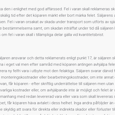
a den i enlighet med god affärssed. Fel i varan skall reklameras sk
kälig tid efter det köparen märkt eller bort märka felet. Säljarens 
en. Fel i varan orsakat av skada under transport som utförts av själ
 bestämmelserna samt, om skadan inträffat under tid då säljaren buri
 fel i varan skall i tillämpliga delar gälla vid kvantitetsbrist.
t säljaren ansvarar och detta reklamerats enligt punkt 17, är säljar
i eget val men efter samråd med köparen antingen avhjälpa felet
era ny felfri vara i utbyte mot den felaktiga. Säljaren svarar därvi
 monteringskostnader eller bearbetningskostnader, om inte annat 
 ovan, får köparen - efter skriftlig underrättelse till säljaren men u
varliga kostnader eller, om avhjälpande inte är möjligt och felet är v
ammanhang med redan levererad vara eller vara som skall levereras 
et, får köparen häva avtalet i dess helhet. Inga andra påföljder än d
e skyldig att svara för direkta eller indirekta skador eller förluster t