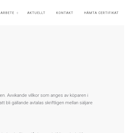
ÖARBETE
AKTUELLT
KONTAKT
HÄMTA CERTIFIKAT
ren. Avvikande villkor som anges av köparen i
tt bli gällande avtalas skriftligen mellan säljare