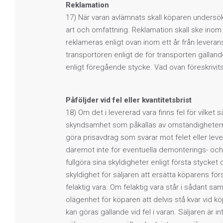
Reklamation
17) När varan avlämnats skall köparen undersök
art och omfattning. Reklamation skall ske inom s
reklameras enligt ovan inom ett år från leverans
transportören enligt de för transporten gällande
enligt föregående stycke. Vad ovan föreskrivits om
Påföljder vid fel eller kvantitetsbrist
18) Om det i levererad vara finns fel för vilke
skyndsamhet som påkallas av omständigheterna 
göra prisavdrag som svarar mot felet eller lever
däremot inte för eventuella demonterings- och
fullgöra sina skyldigheter enligt första stycket
skyldighet för säljaren att ersätta köparens förs
felaktig vara. Om felaktig vara står i sådant s
olägenhet för köparen att delvis stå kvar vid köp
kan göras gällande vid fel i varan. Säljaren är int