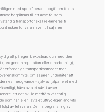
riftligen med specificerad uppgift om felets
ansvar begränsas till att avse fel som
vständig transportör skall reklameras till
t risken för varan, även till säljaren
en skyldig att på egen bekostnad och med den
 (t ex genom reparation eller omarbetning),
d för erforderliga transportkostnader men
överenskommits. Om säljaren underlåter att
tan dennes medgivande - själv avhjälpa felet med
äsentligt, häva avtalet såvitt avser
senare, att det skulle medföra väsentlig
e som häri eller i avtalet uttryckligen angivits
ill följd av fel i varan. Denna begränsning av