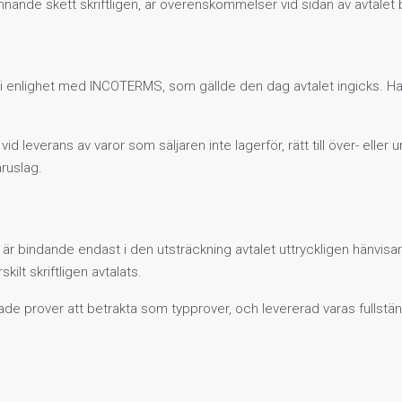
ännande skett skriftligen, är överenskommelser vid sidan av avtalet 
as i enlighet med INCOTERMS, som gällde den dag avtalet ingicks. Har
id leverans av varor som säljaren inte lagerför, rätt till över- elle
ruslag.
r är bindande endast i den utsträckning avtalet uttryckligen hänvisar 
ilt skriftligen avtalats.
ade prover att betrakta som typprover, och levererad varas fulls