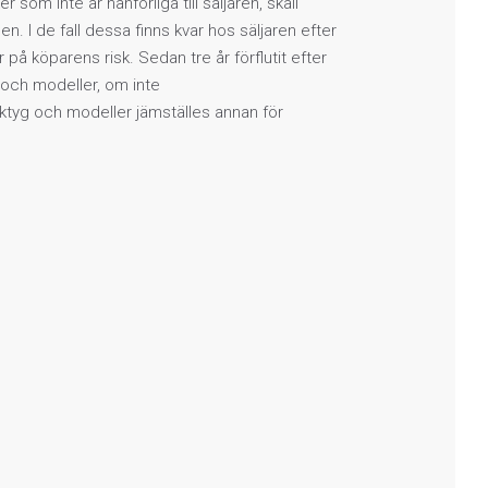
 som inte är hänförliga till säljaren, skall
. I de fall dessa finns kvar hos säljaren efter
på köparens risk. Sedan tre år förflutit efter
g och modeller, om inte
tyg och modeller jämställes annan för