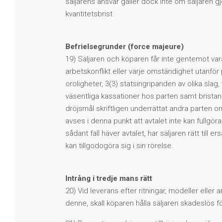
säljarens ansvar gäller dock inte om säljaren gjor
kvantitetsbrist
Befrielsegrunder (force majeure)
19) Säljaren och köparen får inte gentemot vara
arbetskonflikt eller varje omständighet utanför 
oroligheter, 3(3) statsingripanden av olika slag,
väsentliga kassationer hos parten samt brista
dröjsmål skriftligen underrättat andra parten
avses i denna punkt att avtalet inte kan fullgöra
sådant fall häver avtalet, har säljaren rätt till
kan tillgodogöra sig i sin rörelse.
Intrång i tredje mans rätt
20) Vid leverans efter ritningar, modeller eller
denne, skall köparen hålla säljaren skadeslös f