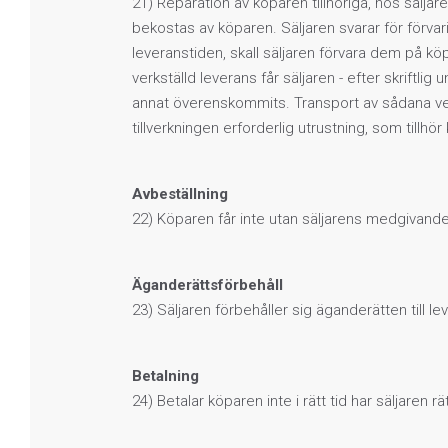
21) Reparation av köparen tillhöriga, hos säljare
bekostas av köparen. Säljaren svarar för förvar
leveranstiden, skall säljaren förvara dem på kö
verkställd leverans får säljaren - efter skriftli
annat överenskommits. Transport av sådana ve
tillverkningen erforderlig utrustning, som tillhö
Avbeställning
22) Köparen får inte utan säljarens medgivande
Äganderättsförbehåll
23) Säljaren förbehåller sig äganderätten till leve
Betalning
24) Betalar köparen inte i rätt tid har säljaren rä