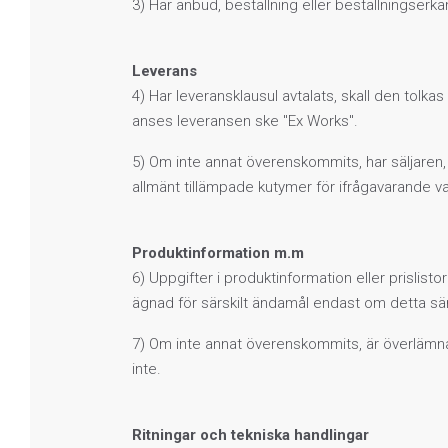
3) Har anbud, beställning eller beställningserk
Leverans
4) Har leveransklausul avtalats, skall den tolk
anses leveransen ske "Ex Works".
5) Om inte annat överenskommits, har säljaren, v
allmänt tillämpade kutymer för ifrågavarande va
Produktinformation m.m
6) Uppgifter i produktinformation eller prislisto
ägnad för särskilt ändamål endast om detta särsk
7) Om inte annat överenskommits, är överlämn
inte.
Ritningar och tekniska handlingar