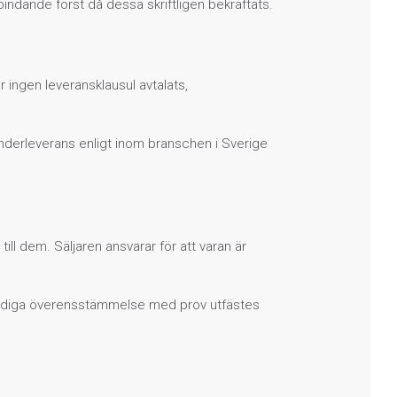
bindande först då dessa skriftligen bekräftats.
 ingen leveransklausul avtalats,
r underleverans enligt inom branschen i Sverige
till dem. Säljaren ansvarar för att varan är
tändiga överensstämmelse med prov utfästes