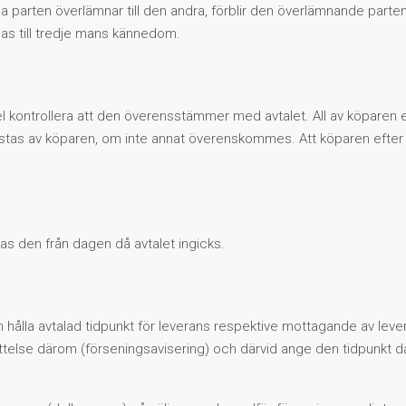
 ena parten överlämnar till den andra, förblir den överlämnande par
as till tredje mans kännedom.
 del kontrollera att den överensstämmer med avtalet. All av köparen 
ostas av köparen, om inte annat överenskommes. Att köparen efter 
as den från dagen då avtalet ingicks.
an hålla avtalad tidpunkt för leverans respektive mottagande av leve
ättelse därom (förseningsavisering) och därvid ange den tidpunkt 