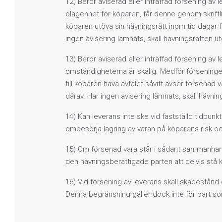
12) Beror aviserad eller inträffad försening av 
olägenhet för köparen, får denne genom skriftlig
köparen utöva sin hävningsrätt inom tio dagar 
ingen avisering lämnats, skall hävningsrätten u
13) Beror aviserad eller inträffad försening av
omständigheterna är skälig. Medför förseningen
till köparen häva avtalet såvitt avser försenad
därav. Har ingen avisering lämnats, skall hävni
14) Kan leverans inte ske vid fastställd tidpun
ombesörja lagring av varan på köparens risk o
15) Om försenad vara står i sådant sammanhang 
den hävningsberättigade parten att delvis stå k
16) Vid försening av leverans skall skadestånd
Denna begränsning gäller dock inte för part som 