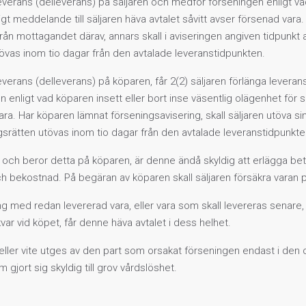
leverans (delleverans) på säljaren och medför förseningen enligt vad 
t meddelande till säljaren häva avtalet såvitt avser försenad vara. 
från mottagandet därav, annars skall i aviseringen angiven tidpunkt
tövas inom tio dagar från den avtalade leveranstidpunkten.
 leverans (delleverans) på köparen, får 2(2) säljaren förlänga lever
 enligt vad köparen insett eller bort inse väsentlig olägenhet för 
 vara. Har köparen lämnat förseningsavisering, skall säljaren utöva 
ngsrätten utövas inom tio dagar från den avtalade leveranstidpunkte
kt och beror detta på köparen, är denne ändå skyldig att erlägga be
ch bekostnad. På begäran av köparen skall säljaren försäkra varan
med redan levererad vara, eller vara som skall levereras senare, 
var vid köpet, får denne häva avtalet i dess helhet.
 eller vite utges av den part som orsakat förseningen endast i den 
gjort sig skyldig till grov vårdslöshet.