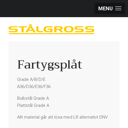
MENU
Fartygsplåt
Grade A/B/D/E
A36/D36/E36/F36
Bulbstål Grade A
Plattstål Grade A
Allt material går att lösa med LR alternativt DNV