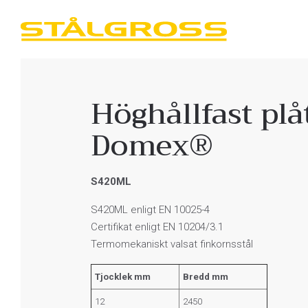
Höghållfast pl
Domex®
S420ML
S420ML enligt EN 10025-4
Certifikat enligt EN 10204/3.1
Termomekaniskt valsat finkornsstål
Tjocklek mm
Bredd mm
12
2450