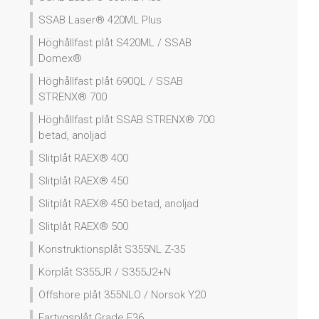
SSAB Laser® 420ML Plus
Höghållfast plåt S420ML / SSAB
Domex®
Höghållfast plåt 690QL / SSAB
STRENX® 700
Höghållfast plåt SSAB STRENX® 700
betad, anoljad
Slitplåt RAEX® 400
Slitplåt RAEX® 450
Slitplåt RAEX® 450 betad, anoljad
Slitplåt RAEX® 500
Konstruktionsplåt S355NL Z-35
Körplåt S355JR / S355J2+N
Offshore plåt 355NLO / Norsok Y20
Fartygsplåt Grade E36