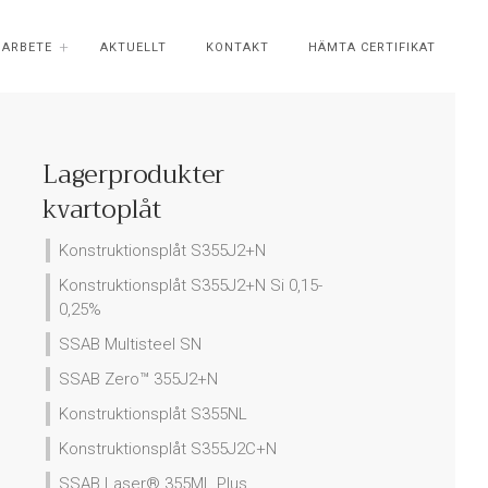
ÖARBETE
AKTUELLT
KONTAKT
HÄMTA CERTIFIKAT
Lagerprodukter
kvartoplåt
Konstruktionsplåt S355J2+N
Konstruktionsplåt S355J2+N Si 0,15-
0,25%
SSAB Multisteel SN
SSAB Zero™ 355J2+N
Konstruktionsplåt S355NL
Konstruktionsplåt S355J2C+N
SSAB Laser® 355ML Plus