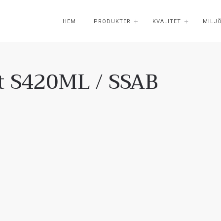
HEM
PRODUKTER
KVALITET
MILJ
åt S420ML / SSAB